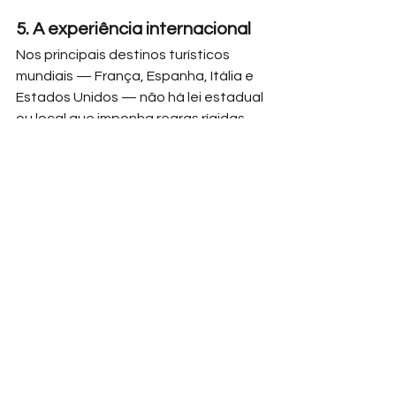
5. A experiência internacional
Nos principais destinos turísticos 
mundiais — França, Espanha, Itália e 
Estados Unidos — não há lei estadual 
ou local que imponha regras rígidas 
de check-in e check-out. O que 
prevalece é a liberdade contratual, 
dentro de padrões de transparência 
ao consumidor. Hotéis oferecem 
horários distintos como forma de 
concorrência, e inovações 
tecnológicas como self check-in/out 
ampliam a flexibilidade.
Essa prática internacional demonstra 
que a rigidez normativa não é o 
caminho. Pelo contrário, a 
competitividade exige segurança 
jurídica e flexibilidade para diferentes 