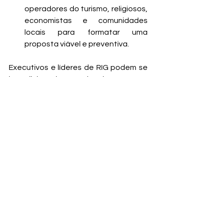
operadores do turismo, religiosos, 
economistas e comunidades 
locais para formatar uma 
proposta viável e preventiva.
Executivos e líderes de RIG podem se 
beneficiar dessa abordagem com 
quatro ações imediatas:
Incorpore escuta estruturada nos 
projetos de influência
, 
especialmente em pautas de alto 
risco político;
Produza materiais técnicos mais 
neutros
, com validação cruzada 
de visões divergentes;
Organize fóruns deliberativos
, 
com inclusão de vozes críticas e 